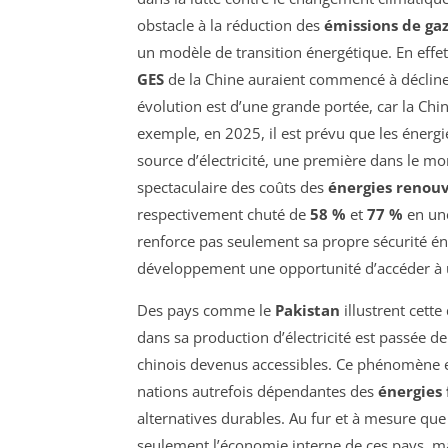
obstacle à la réduction des
émissions de gaz
un modèle de transition énergétique. En effet
GES
de la Chine auraient commencé à décliner
évolution est d’une grande portée, car la Ch
exemple, en 2025, il est prévu que les énerg
source d’électricité, une première dans le 
spectaculaire des coûts des
énergies renou
respectivement chuté de
58 %
et
77 %
en une
renforce pas seulement sa propre sécurité én
développement une opportunité d’accéder à 
Des pays comme le
Pakistan
illustrent cette
dans sa production d’électricité est passée d
chinois devenus accessibles. Ce phénomène 
nations autrefois dépendantes des
énergies 
alternatives durables. Au fur et à mesure que
seulement l’économie interne de ces pays, ma