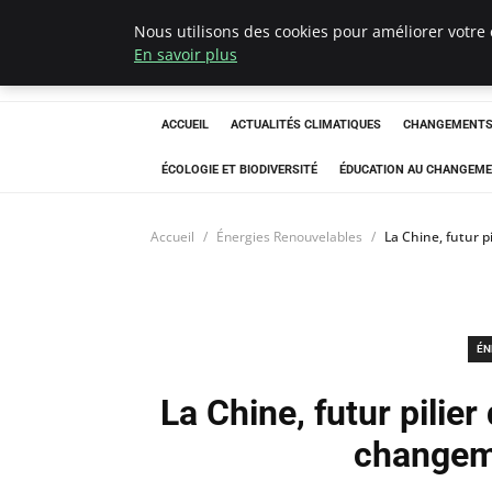
Nous utilisons des cookies pour améliorer votre 
Climatedebtagen
En savoir plus
ACCUEIL
ACTUALITÉS CLIMATIQUES
CHANGEMENTS 
ÉCOLOGIE ET BIODIVERSITÉ
ÉDUCATION AU CHANGEME
Accueil
Énergies Renouvelables
La Chine, futur p
ÉN
La Chine, futur pilier
changeme