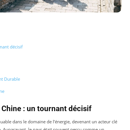
nant décisif
t Durable
ine
Chine : un tournant décisif
able dans le domaine de l’énergie, devenant un acteur clé
e. Auparavant, le pays était souvent perçu comme un