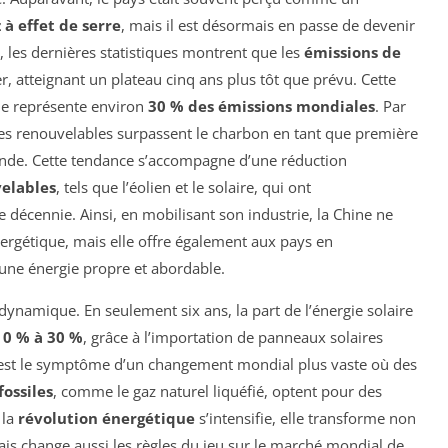
 à effet de serre
, mais il est désormais en passe de devenir
, les dernières statistiques montrent que les
émissions de
, atteignant un plateau cinq ans plus tôt que prévu. Cette
ine représente environ
30 % des émissions mondiales
. Par
ies renouvelables surpassent le charbon en tant que première
monde. Cette tendance s’accompagne d’une réduction
velables
, tels que l’éolien et le solaire, qui ont
 décennie. Ainsi, en mobilisant son industrie, la Chine ne
ergétique, mais elle offre également aux pays en
une énergie propre et abordable.
 dynamique. En seulement six ans, la part de l’énergie solaire
e
0 % à 30 %
, grâce à l’importation de panneaux solaires
est le symptôme d’un changement mondial plus vaste où des
fossiles
, comme le gaz naturel liquéfié, optent pour des
 la
révolution énergétique
s’intensifie, elle transforme non
is change aussi les règles du jeu sur le marché mondial de