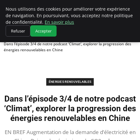
Climatedebtagents
Nous utilisons des cookies pour améliorer votre expérience
de navigation. En poursuivant, vous acceptez notre politique
de confidentialité.
En savoir plus
Refuser
Accepter
Accueil
Énergies Renouvelables
Dans l’épisode 3/4 de notre podcast ‘Climat’, explorer la progression des
énergies renouvelables en Chine
ÉNERGIES RENOUVELABLES
Dans l’épisode 3/4 de notre podcast
‘Climat’, explorer la progression des
énergies renouvelables en Chine
EN BREF Augmentation de la demande d’électricité en