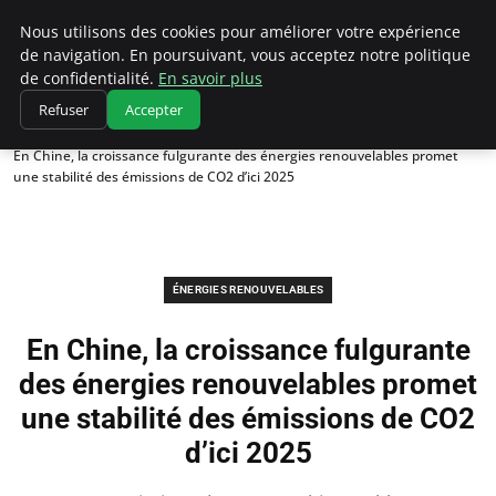
Climatedebtagents
Nous utilisons des cookies pour améliorer votre expérience
de navigation. En poursuivant, vous acceptez notre politique
de confidentialité.
En savoir plus
Refuser
Accepter
Accueil
Énergies Renouvelables
En Chine, la croissance fulgurante des énergies renouvelables promet
une stabilité des émissions de CO2 d’ici 2025
ÉNERGIES RENOUVELABLES
En Chine, la croissance fulgurante
des énergies renouvelables promet
une stabilité des émissions de CO2
d’ici 2025