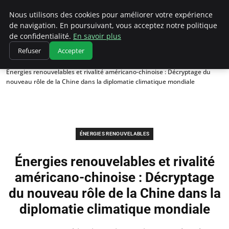
Climatedebtagents
Nous utilisons des cookies pour améliorer votre expérience
de navigation. En poursuivant, vous acceptez notre politique
de confidentialité.
En savoir plus
Refuser
Accepter
Accueil
Énergies Renouvelables
Énergies renouvelables et rivalité américano-chinoise : Décryptage du
nouveau rôle de la Chine dans la diplomatie climatique mondiale
ÉNERGIES RENOUVELABLES
Énergies renouvelables et rivalité
américano-chinoise : Décryptage
du nouveau rôle de la Chine dans la
diplomatie climatique mondiale