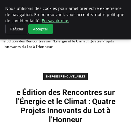
Climatedebtagents
Nous utilisons des cookies pour améliorer votre expérience
de navigation. En poursuivant, vous acceptez notre politique
de confidentialité.
En savoir plus
Refuser
Accepter
Accueil
Énergies Renouvelables
e Édition des Rencontres sur l’Énergie et le Climat : Quatre Projets
Innovants du Lot à l’Honneur
ÉNERGIES RENOUVELABLES
e Édition des Rencontres sur
l’Énergie et le Climat : Quatre
Projets Innovants du Lot à
l’Honneur