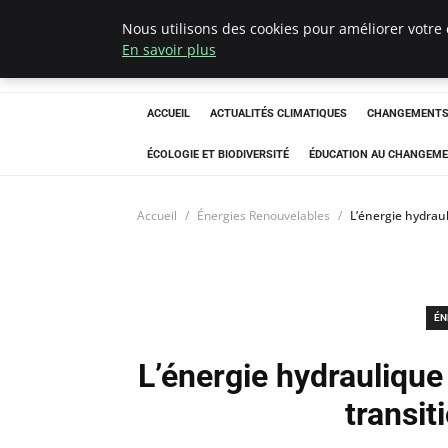
Nous utilisons des cookies pour améliorer votre 
Climatedebtagen
En savoir plus
ACCUEIL
ACTUALITÉS CLIMATIQUES
CHANGEMENTS 
ÉCOLOGIE ET BIODIVERSITÉ
ÉDUCATION AU CHANGEME
Accueil
Énergies Renouvelables
L’énergie hydraul
ÉN
L’énergie hydraulique 
transit