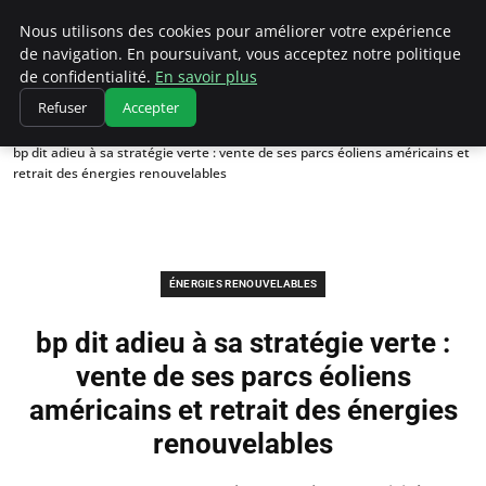
Climatedebtagents
Nous utilisons des cookies pour améliorer votre expérience
de navigation. En poursuivant, vous acceptez notre politique
de confidentialité.
En savoir plus
Refuser
Accepter
Accueil
Énergies Renouvelables
bp dit adieu à sa stratégie verte : vente de ses parcs éoliens américains et
retrait des énergies renouvelables
ÉNERGIES RENOUVELABLES
bp dit adieu à sa stratégie verte :
vente de ses parcs éoliens
américains et retrait des énergies
renouvelables