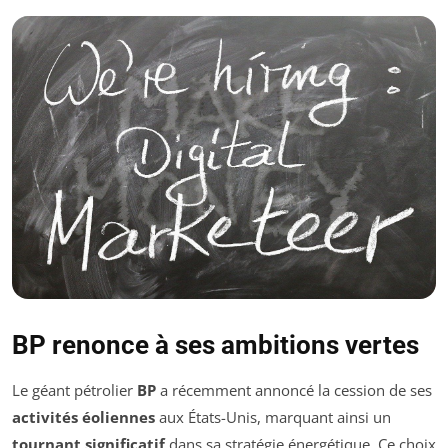
BP renonce à ses ambitions vertes
Le géant pétrolier
BP
a récemment annoncé la cession de ses
activités éoliennes
aux États-Unis, marquant ainsi un
tournant significatif
dans sa stratégie énergétique. Ce choix