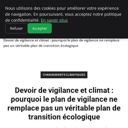
Climatedebtagents
Nous utilisons des cookies pour améliorer votre expérience
de navigation. En poursuivant, vous acceptez notre politique
de confidentialité.
En savoir plus
Refuser
Accepter
Accueil
Changements climatiques
Devoir de vigilance et climat : pourquoi le plan de vigilance ne remplace
pas un véritable plan de transition écologique
CHANGEMENTS CLIMATIQUES
Devoir de vigilance et climat :
pourquoi le plan de vigilance ne
remplace pas un véritable plan de
transition écologique