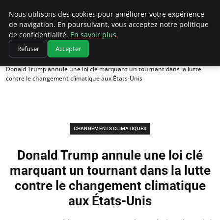
Climatedebtagents
Nous utilisons des cookies pour améliorer votre expérience
de navigation. En poursuivant, vous acceptez notre politique
de confidentialité.
En savoir plus
Refuser
Accepter
Accueil
Changements climatiques
Donald Trump annule une loi clé marquant un tournant dans la lutte
contre le changement climatique aux États-Unis
CHANGEMENTS CLIMATIQUES
Donald Trump annule une loi clé
marquant un tournant dans la lutte
contre le changement climatique
aux États-Unis