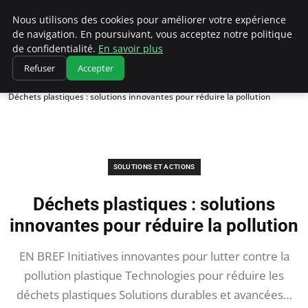
Climatedebtagents
Nous utilisons des cookies pour améliorer votre expérience
de navigation. En poursuivant, vous acceptez notre politique
de confidentialité.
En savoir plus
Refuser
Accepter
Accueil
Solutions et Actions
Déchets plastiques : solutions innovantes pour réduire la pollution
SOLUTIONS ET ACTIONS
Déchets plastiques : solutions
innovantes pour réduire la pollution
EN BREF Initiatives innovantes pour lutter contre la
pollution plastique Technologies pour réduire les
déchets plastiques Solutions durables et avancées…