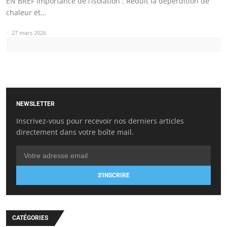
EN BREF Importance de l’isolation : Réduit la déperdition de
chaleur et…
27 mars 2026
NEWSLETTER
Inscrivez-vous pour recevoir nos derniers articles
directement dans votre boîte mail.
S'INSCRIRE
CATÉGORIES