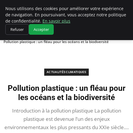
Climatedebtagents
Nous utilisons des cookies pour améliorer votre expérience
de navigation. En poursuivant, vous acceptez notre politique
de confidentialité.
En savoir plus
Refuser
Accepter
Accueil
Actualités Climatiques
Pollution plastique : un fléau pour les océans et la biodiversité
ACTUALITÉS CLIMATIQUES
Pollution plastique : un fléau pour
les océans et la biodiversité
Introduction à la pollution plastique La pollution
plastique est devenue l’un des enjeux
environnementaux les plus pressants du XXIe siècle.…