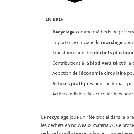
EN BREF
Recyclage
comme méthode de préserv
Importance cruciale du
recyclage
pour 
Transformation des
déchets plastiqu
Contributions à la
biodiversité
et à la
Adoption de l’
économie circulaire
pou
Astuces pratiques
pour un impact posi
Actions individuelles et collectives pou
Le
recyclage
joue un rôle crucial dans la
pré
les déchets en nouveaux matériaux. Ce proce
réduire la
pollution
et à limiter l’impact en