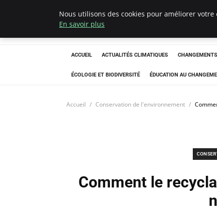
Nous utilisons des cookies pour améliorer votre 
Climatedebtagen
En savoir plus
ACCUEIL
ACTUALITÉS CLIMATIQUES
CHANGEMENTS 
ÉCOLOGIE ET BIODIVERSITÉ
ÉDUCATION AU CHANGEME
Accueil
Conservation de l'environnement
Comment
CONSER
Comment le recycla
n