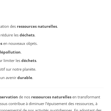
ation des
ressources naturelles
.
réduire les
déchets
.
es
en nouveaux objets.
dépollution
.
r limiter les
déchets
.
tif sur notre planète.
r un avenir
durable
.
servation
de nos
ressources naturelles
en transformant
ssus contribue à diminuer l’épuisement des ressources, à
vironnemental de nos activités quotidiennes. En adoptant des