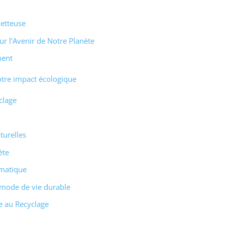
metteuse
ur l’Avenir de Notre Planète
ment
notre impact écologique
clage
turelles
ète
imatique
 mode de vie durable
e au Recyclage