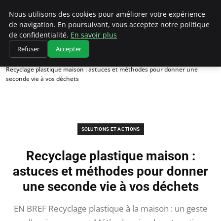
Climatedebtagents
Nous utilisons des cookies pour améliorer votre expérience
de navigation. En poursuivant, vous acceptez notre politique
de confidentialité.
En savoir plus
Refuser
Accepter
Accueil
Solutions et Actions
Recyclage plastique maison : astuces et méthodes pour donner une
seconde vie à vos déchets
SOLUTIONS ET ACTIONS
Recyclage plastique maison :
astuces et méthodes pour donner
une seconde vie à vos déchets
EN BREF Recyclage plastique à la maison : un geste