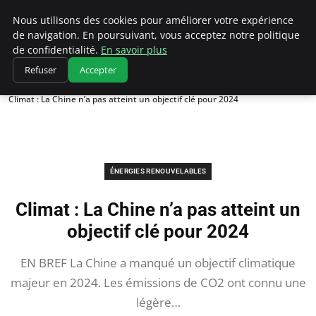
Climatedebtagents
Nous utilisons des cookies pour améliorer votre expérience
de navigation. En poursuivant, vous acceptez notre politique
de confidentialité.
En savoir plus
Refuser
Accepter
Accueil
Énergies Renouvelables
Climat : La Chine n’a pas atteint un objectif clé pour 2024
ÉNERGIES RENOUVELABLES
Climat : La Chine n’a pas atteint un
objectif clé pour 2024
EN BREF La Chine a manqué un objectif climatique
majeur en 2024. Les émissions de CO2 ont connu une
légère…