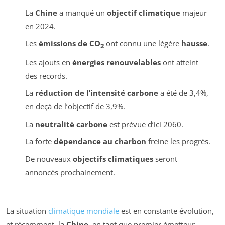
La
Chine
a manqué un
objectif climatique
majeur
en 2024.
Les
émissions de CO
ont connu une légère
hausse
.
2
Les ajouts en
énergies renouvelables
ont atteint
des records.
La
réduction de l’intensité carbone
a été de 3,4%,
en deçà de l’objectif de 3,9%.
La
neutralité carbone
est prévue d’ici 2060.
La forte
dépendance au charbon
freine les progrès.
De nouveaux
objectifs climatiques
seront
annoncés prochainement.
La situation
climatique mondiale
est en constante évolution,
et récemment, la
Chine
, en tant que premier émetteur