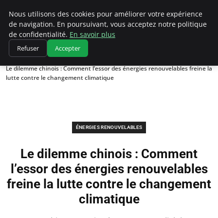
Climatedebtagents
Nous utilisons des cookies pour améliorer votre expérience
de navigation. En poursuivant, vous acceptez notre politique
de confidentialité.
En savoir plus
Refuser
Accepter
Accueil
Énergies Renouvelables
Le dilemme chinois : Comment l’essor des énergies renouvelables freine la
lutte contre le changement climatique
ÉNERGIES RENOUVELABLES
Le dilemme chinois : Comment
l’essor des énergies renouvelables
freine la lutte contre le changement
climatique