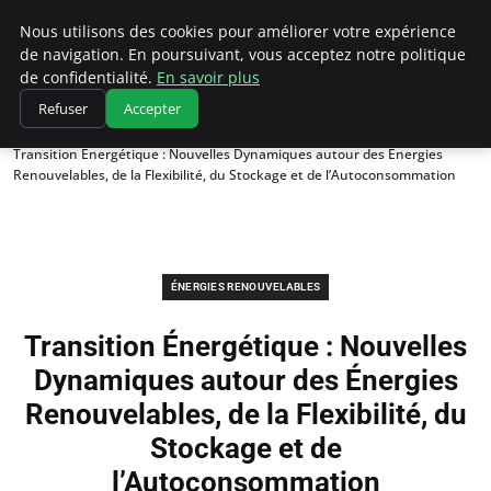
Climatedebtagents
Nous utilisons des cookies pour améliorer votre expérience
de navigation. En poursuivant, vous acceptez notre politique
de confidentialité.
En savoir plus
Refuser
Accepter
Accueil
Énergies Renouvelables
Transition Énergétique : Nouvelles Dynamiques autour des Énergies
Renouvelables, de la Flexibilité, du Stockage et de l’Autoconsommation
ÉNERGIES RENOUVELABLES
Transition Énergétique : Nouvelles
Dynamiques autour des Énergies
Renouvelables, de la Flexibilité, du
Stockage et de
l’Autoconsommation