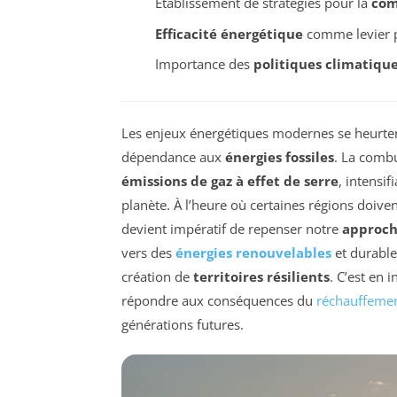
Établissement de stratégies pour la
com
Efficacité énergétique
comme levier p
Importance des
politiques climatiqu
Les enjeux énergétiques modernes se heurtent
dépendance aux
énergies fossiles
. La comb
émissions de gaz à effet de serre
, intensif
planète. À l’heure où certaines régions doiven
devient impératif de repenser notre
approch
vers des
énergies renouvelables
et durable
création de
territoires résilients
. C’est en
répondre aux conséquences du
réchauffemen
générations futures.