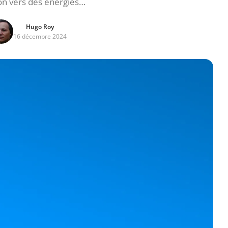
ion vers des énergies…
Hugo Roy
16 décembre 2024