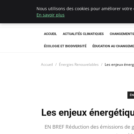
Nous utilisons des cookies pour améliorer votre 
Climatedebtagen
En savoir plus
ACCUEIL
ACTUALITÉS CLIMATIQUES
CHANGEMENTS 
ÉCOLOGIE ET BIODIVERSITÉ
ÉDUCATION AU CHANGEME
Accueil
Énergies Renouvelables
Les enjeux énerg
ÉN
Les enjeux énergétiqu
EN BREF Réduction des émissions de ga