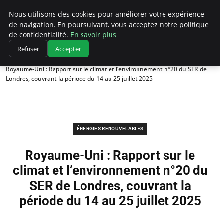
Climatedebtagents
Nous utilisons des cookies pour améliorer votre expérience
de navigation. En poursuivant, vous acceptez notre politique
de confidentialité.
En savoir plus
Refuser
Accepter
Accueil
Énergies Renouvelables
Royaume-Uni : Rapport sur le climat et l’environnement n°20 du SER de
Londres, couvrant la période du 14 au 25 juillet 2025
ÉNERGIES RENOUVELABLES
Royaume-Uni : Rapport sur le
climat et l’environnement n°20 du
SER de Londres, couvrant la
période du 14 au 25 juillet 2025