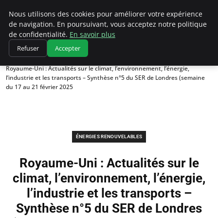
Climatedebtagents
Nous utilisons des cookies pour améliorer votre expérience
de navigation. En poursuivant, vous acceptez notre politique
de confidentialité.
En savoir plus
Refuser
Accepter
Accueil
Énergies Renouvelables
Royaume-Uni : Actualités sur le climat, l’environnement, l’énergie,
l’industrie et les transports – Synthèse n°5 du SER de Londres (semaine
du 17 au 21 février 2025
ÉNERGIES RENOUVELABLES
Royaume-Uni : Actualités sur le
climat, l’environnement, l’énergie,
l’industrie et les transports –
Synthèse n°5 du SER de Londres