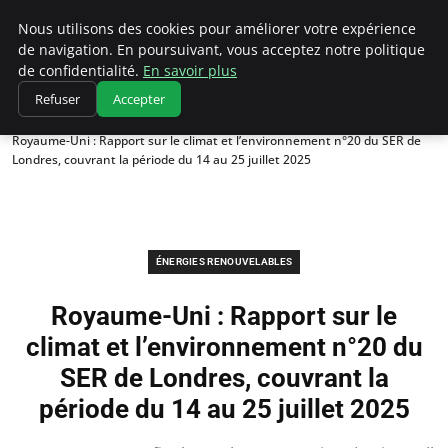
Climatedebtagents
Nous utilisons des cookies pour améliorer votre expérience
de navigation. En poursuivant, vous acceptez notre politique
de confidentialité.
En savoir plus
Refuser
Accepter
Accueil
Énergies Renouvelables
Royaume-Uni : Rapport sur le climat et l’environnement n°20 du SER de
Londres, couvrant la période du 14 au 25 juillet 2025
ÉNERGIES RENOUVELABLES
Royaume-Uni : Rapport sur le
climat et l’environnement n°20 du
SER de Londres, couvrant la
période du 14 au 25 juillet 2025