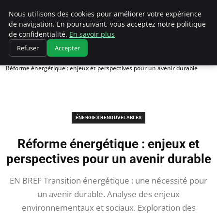
Climatedebtagents
Nous utilisons des cookies pour améliorer votre expérience
de navigation. En poursuivant, vous acceptez notre politique
de confidentialité.
En savoir plus
Refuser
Accepter
Accueil
Énergies Renouvelables
Réforme énergétique : enjeux et perspectives pour un avenir durable
ÉNERGIES RENOUVELABLES
Réforme énergétique : enjeux et
perspectives pour un avenir durable
EN BREF Transition énergétique : une nécessité pour
un avenir durable. Analyse des enjeux
environnementaux et sociaux. Exploration des