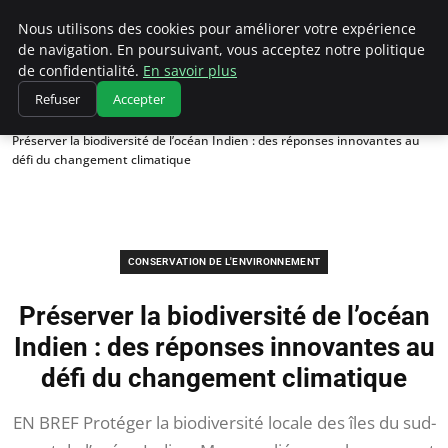
Climatedebtagents
Nous utilisons des cookies pour améliorer votre expérience
de navigation. En poursuivant, vous acceptez notre politique
de confidentialité.
En savoir plus
Refuser
Accepter
Accueil
Conservation de l'environnement
Préserver la biodiversité de l’océan Indien : des réponses innovantes au
défi du changement climatique
CONSERVATION DE L'ENVIRONNEMENT
Préserver la biodiversité de l’océan
Indien : des réponses innovantes au
défi du changement climatique
EN BREF Protéger la biodiversité locale des îles du sud-