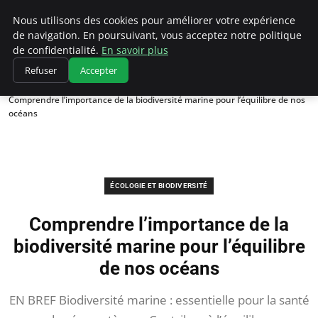
Climatedebtagents
Nous utilisons des cookies pour améliorer votre expérience
de navigation. En poursuivant, vous acceptez notre politique
de confidentialité.
En savoir plus
Refuser
Accepter
Accueil
Écologie et Biodiversité
Comprendre l’importance de la biodiversité marine pour l’équilibre de nos
océans
ÉCOLOGIE ET BIODIVERSITÉ
Comprendre l’importance de la
biodiversité marine pour l’équilibre
de nos océans
EN BREF Biodiversité marine : essentielle pour la santé