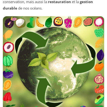
conservation, mais aussi la
restauration
et la
gestion
durable
de nos océans.