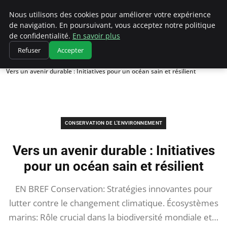
Climatedebtagents
Nous utilisons des cookies pour améliorer votre expérience
de navigation. En poursuivant, vous acceptez notre politique
de confidentialité.
En savoir plus
Refuser
Accepter
Accueil
Conservation de l'environnement
Vers un avenir durable : Initiatives pour un océan sain et résilient
CONSERVATION DE L'ENVIRONNEMENT
Vers un avenir durable : Initiatives
pour un océan sain et résilient
EN BREF Conservation: Stratégies innovantes pour
lutter contre le changement climatique. Écosystèmes
marins: Rôle crucial dans la biodiversité mondiale et…