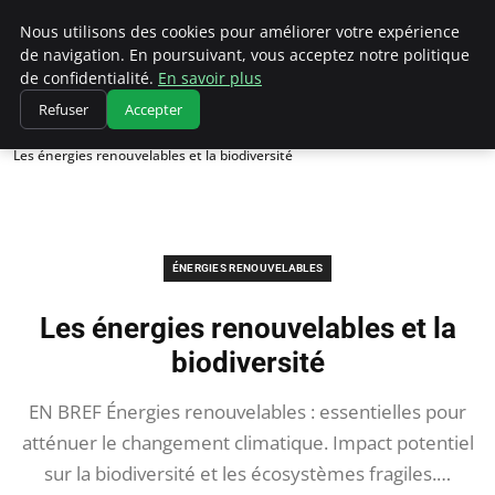
Climatedebtagents
Nous utilisons des cookies pour améliorer votre expérience
de navigation. En poursuivant, vous acceptez notre politique
de confidentialité.
En savoir plus
Refuser
Accepter
Accueil
Énergies Renouvelables
Les énergies renouvelables et la biodiversité
ÉNERGIES RENOUVELABLES
Les énergies renouvelables et la
biodiversité
EN BREF Énergies renouvelables : essentielles pour
atténuer le changement climatique. Impact potentiel
sur la biodiversité et les écosystèmes fragiles.…