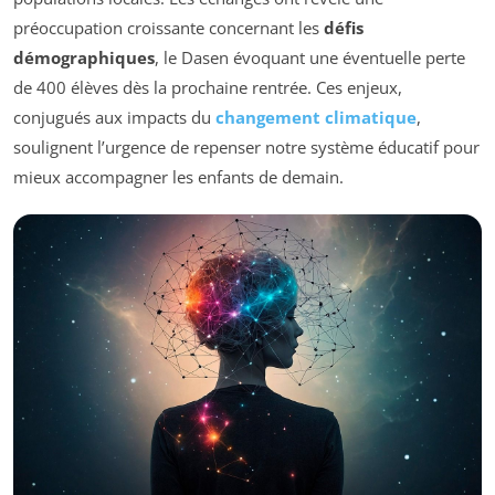
préoccupation croissante concernant les
défis
démographiques
, le Dasen évoquant une éventuelle perte
de 400 élèves dès la prochaine rentrée. Ces enjeux,
conjugués aux impacts du
changement climatique
,
soulignent l’urgence de repenser notre système éducatif pour
mieux accompagner les enfants de demain.