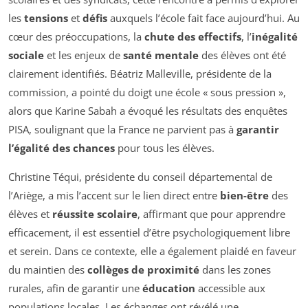
les
tensions
et
défis
auxquels l’école fait face aujourd’hui. Au
cœur des préoccupations, la
chute des effectifs
, l’
inégalité
sociale
et les enjeux de
santé mentale
des élèves ont été
clairement identifiés. Béatriz Malleville, présidente de la
commission, a pointé du doigt une école « sous pression »,
alors que Karine Sabah a évoqué les résultats des enquêtes
PISA, soulignant que la France ne parvient pas à
garantir
l’égalité des chances
pour tous les élèves.
Christine Téqui, présidente du conseil départemental de
l’Ariège, a mis l’accent sur le lien direct entre
bien-être
des
élèves et
réussite scolaire
, affirmant que pour apprendre
efficacement, il est essentiel d’être psychologiquement libre
et serein. Dans ce contexte, elle a également plaidé en faveur
du maintien des
collèges de proximité
dans les zones
rurales, afin de garantir une
éducation
accessible aux
populations locales. Les échanges ont révélé une