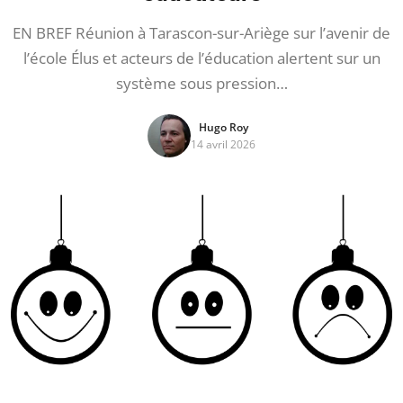
EN BREF Réunion à Tarascon-sur-Ariège sur l’avenir de
l’école Élus et acteurs de l’éducation alertent sur un
système sous pression…
Hugo Roy
14 avril 2026