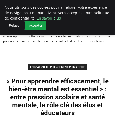
Climatedebtagents
Nous utilisons des cookies pour améliorer votre expérience
de navigation. En poursuivant, vous acceptez notre politique
de confidentialité.
En savoir plus
Refuser
Accepter
Accueil
Éducation au changement climatique
« Pour apprendre efficacement, le bien-être mental est essentiel » : entre
pression scolaire et santé mentale, le rôle clé des élus et éducateurs
ÉDUCATION AU CHANGEMENT CLIMATIQUE
« Pour apprendre efficacement, le
bien-être mental est essentiel » :
entre pression scolaire et santé
mentale, le rôle clé des élus et
éducateurs