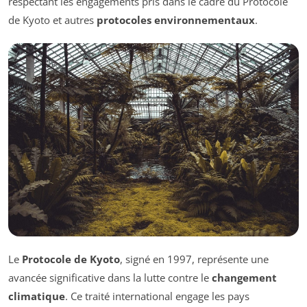
respectant les engagements pris dans le cadre du Protocole
de Kyoto et autres
protocoles environnementaux
.
Le
Protocole de Kyoto
, signé en 1997, représente une
avancée significative dans la lutte contre le
changement
climatique
. Ce traité international engage les pays