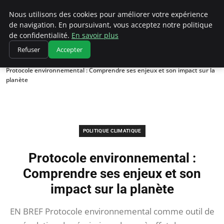
Climatedebtagents
Nous utilisons des cookies pour améliorer votre expérience
de navigation. En poursuivant, vous acceptez notre politique
de confidentialité.
En savoir plus
Refuser
Accepter
Accueil
Politique climatique
Protocole environnemental : Comprendre ses enjeux et son impact sur la
planète
POLITIQUE CLIMATIQUE
Protocole environnemental :
Comprendre ses enjeux et son
impact sur la planète
EN BREF Protocole environnemental comme outil de