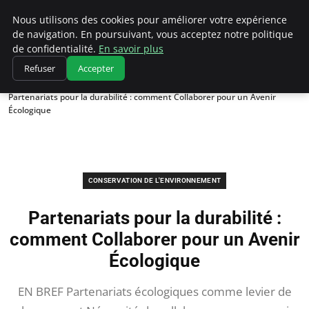
Climatedebtagents
Nous utilisons des cookies pour améliorer votre expérience
de navigation. En poursuivant, vous acceptez notre politique
de confidentialité.
En savoir plus
Refuser
Accepter
Accueil
Conservation de l'environnement
Partenariats pour la durabilité : comment Collaborer pour un Avenir
Écologique
CONSERVATION DE L'ENVIRONNEMENT
Partenariats pour la durabilité :
comment Collaborer pour un Avenir
Écologique
EN BREF Partenariats écologiques comme levier de