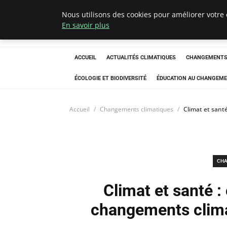
Nous utilisons des cookies pour améliorer votre 
Climatedebtagen
En savoir plus
ACCUEIL
ACTUALITÉS CLIMATIQUES
CHANGEMENTS 
ÉCOLOGIE ET BIODIVERSITÉ
ÉDUCATION AU CHANGEME
Accueil
Changements climatiques
Climat et sant
CHA
Climat et santé 
changements clima