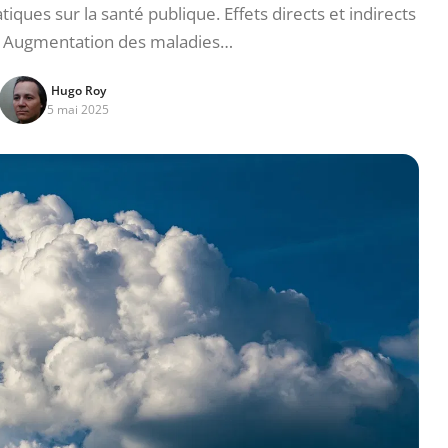
ues sur la santé publique. Effets directs et indirects
e. Augmentation des maladies…
Hugo Roy
5 mai 2025