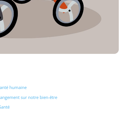
santé humaine
hangement sur notre bien-être
Santé