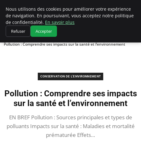
Climatedebtagents
Nous utilisons des cookies pour améliorer votre expérience
de navigation. En poursuivant, vous acceptez notre politique
de confidentialité.
En savoir plus
Refuser
Accepter
Accueil
Conservation de l'environnement
Pollution : Comprendre ses impacts sur la santé et l’environnement
CONSERVATION DE L'ENVIRONNEMENT
Pollution : Comprendre ses impacts
sur la santé et l’environnement
EN BREF Pollution : Sources principales et types de
polluants Impacts sur la santé : Maladies et mortalité
prématurée Effets…