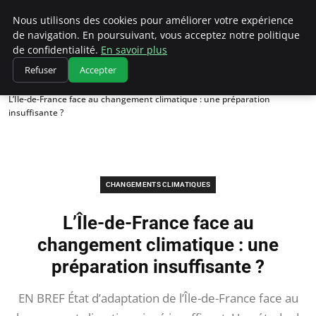
Climatedebtagents
Nous utilisons des cookies pour améliorer votre expérience
de navigation. En poursuivant, vous acceptez notre politique
de confidentialité.
En savoir plus
Refuser
Accepter
Accueil
Changements climatiques
L’Île-de-France face au changement climatique : une préparation
insuffisante ?
CHANGEMENTS CLIMATIQUES
L’Île-de-France face au
changement climatique : une
préparation insuffisante ?
EN BREF État d’adaptation de l’Île-de-France face au