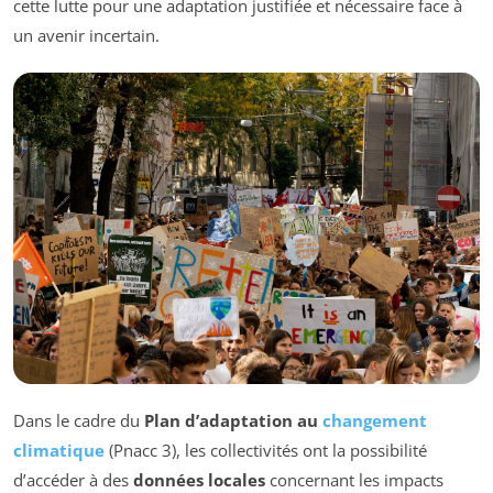
cette lutte pour une adaptation justifiée et nécessaire face à
un avenir incertain.
Dans le cadre du
Plan d’adaptation au
changement
climatique
(Pnacc 3), les collectivités ont la possibilité
d’accéder à des
données locales
concernant les impacts