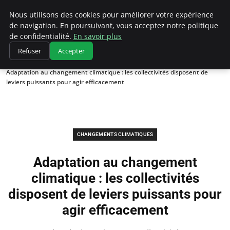
Climatedebtagents
Nous utilisons des cookies pour améliorer votre expérience
de navigation. En poursuivant, vous acceptez notre politique
de confidentialité.
En savoir plus
Refuser
Accepter
Accueil
Changements climatiques
Adaptation au changement climatique : les collectivités disposent de
leviers puissants pour agir efficacement
CHANGEMENTS CLIMATIQUES
Adaptation au changement
climatique : les collectivités
disposent de leviers puissants pour
agir efficacement