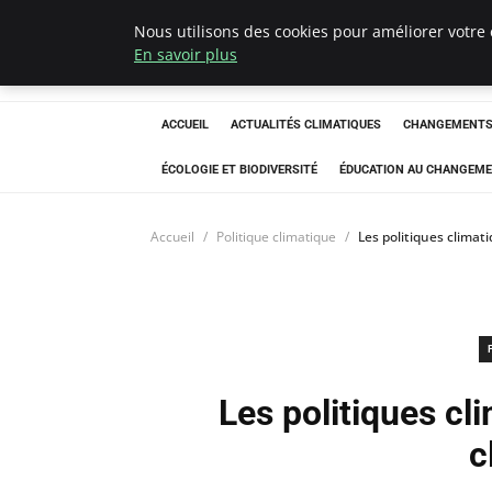
Nous utilisons des cookies pour améliorer votre 
Climatedebtagen
En savoir plus
ACCUEIL
ACTUALITÉS CLIMATIQUES
CHANGEMENTS 
ÉCOLOGIE ET BIODIVERSITÉ
ÉDUCATION AU CHANGEME
Accueil
Politique climatique
Les politiques climat
Les politiques cl
c