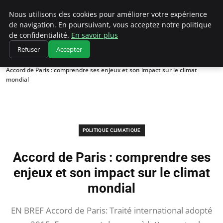
Climatedebtagents
Nous utilisons des cookies pour améliorer votre expérience
de navigation. En poursuivant, vous acceptez notre politique
de confidentialité.
En savoir plus
Refuser
Accepter
Accueil
Politique climatique
Accord de Paris : comprendre ses enjeux et son impact sur le climat
mondial
POLITIQUE CLIMATIQUE
Accord de Paris : comprendre ses
enjeux et son impact sur le climat
mondial
EN BREF Accord de Paris: Traité international adopté