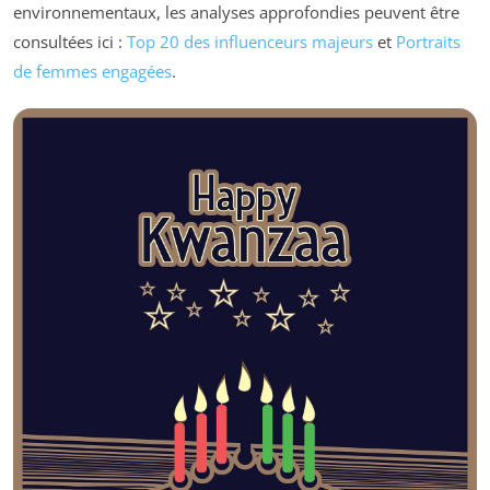
environnementaux, les analyses approfondies peuvent être
consultées ici :
Top 20 des influenceurs majeurs
et
Portraits
de femmes engagées
.