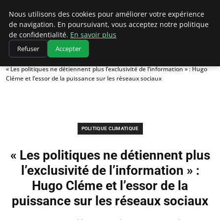
Climatedebtagents
Nous utilisons des cookies pour améliorer votre expérience
de navigation. En poursuivant, vous acceptez notre politique
de confidentialité.
En savoir plus
Refuser
Accepter
Accueil
Politique climatique
« Les politiques ne détiennent plus l’exclusivité de l’information » : Hugo
Cléme et l’essor de la puissance sur les réseaux sociaux
POLITIQUE CLIMATIQUE
« Les politiques ne détiennent plus
l’exclusivité de l’information » :
Hugo Cléme et l’essor de la
puissance sur les réseaux sociaux