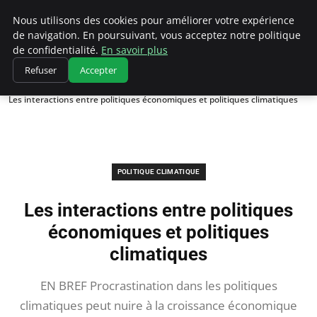
Climatedebtagents
Nous utilisons des cookies pour améliorer votre expérience
de navigation. En poursuivant, vous acceptez notre politique
de confidentialité.
En savoir plus
Refuser
Accepter
Accueil
Politique climatique
Les interactions entre politiques économiques et politiques climatiques
POLITIQUE CLIMATIQUE
Les interactions entre politiques
économiques et politiques
climatiques
EN BREF Procrastination dans les politiques
climatiques peut nuire à la croissance économique