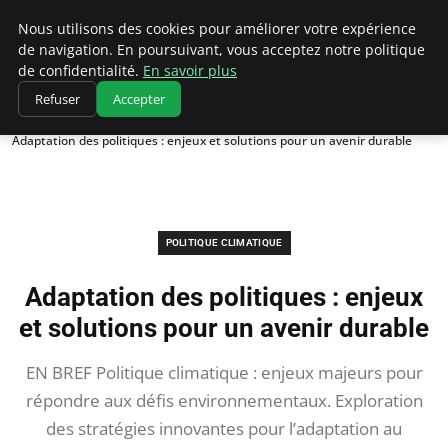
Climatedebtagents
Nous utilisons des cookies pour améliorer votre expérience
de navigation. En poursuivant, vous acceptez notre politique
de confidentialité.
En savoir plus
Refuser
Accepter
Accueil
Politique climatique
Adaptation des politiques : enjeux et solutions pour un avenir durable
POLITIQUE CLIMATIQUE
Adaptation des politiques : enjeux
et solutions pour un avenir durable
EN BREF Politique climatique : enjeux majeurs pour
répondre aux défis environnementaux. Exploration
des stratégies innovantes pour l’adaptation au