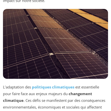
impact sur notre société.
L’adaptation des
politiques climatiques
est essentielle
pour faire face aux enjeux majeurs du
changement
climatique
. Ces défis se manifestent par des conséquences
environnementales, économiques et sociales qui affectent