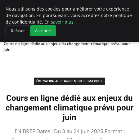
Climatedebtagents
Nous utilisons des cookies pour améliorer votre expérience
de navigation. En poursuivant, vous acceptez notre politique
de confidentialité.
En savoir plus
Refuser
Accepter
Accueil
Éducation au changement climatique
Cours en ligne dédié aux enjeux du changement climatique prévu pour
juin
ÉDUCATION AU CHANGEMENT CLIMATIQUE
Cours en ligne dédié aux enjeux du
changement climatique prévu pour
juin
EN BREF Dates : Du 3 au 24 juin 2025 Format :