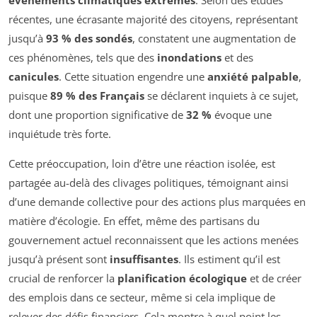
événements climatiques extrêmes
. Selon des études
récentes, une écrasante majorité des citoyens, représentant
jusqu’à
93 % des sondés
, constatent une augmentation de
ces phénomènes, tels que des
inondations
et des
canicules
. Cette situation engendre une
anxiété palpable
,
puisque
89 % des Français
se déclarent inquiets à ce sujet,
dont une proportion significative de
32 %
évoque une
inquiétude très forte.
Cette préoccupation, loin d’être une réaction isolée, est
partagée au-delà des clivages politiques, témoignant ainsi
d’une demande collective pour des actions plus marquées en
matière d’écologie. En effet, même des partisans du
gouvernement actuel reconnaissent que les actions menées
jusqu’à présent sont
insuffisantes
. Ils estiment qu’il est
crucial de renforcer la
planification écologique
et de créer
des emplois dans ce secteur, même si cela implique de
relever des défis financiers. Cela montre à quel point les