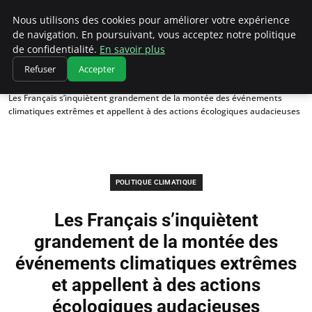
Climatedebtagents
Nous utilisons des cookies pour améliorer votre expérience
de navigation. En poursuivant, vous acceptez notre politique
de confidentialité.
En savoir plus
Refuser
Accepter
Accueil
Politique climatique
Les Français s’inquiètent grandement de la montée des événements
climatiques extrêmes et appellent à des actions écologiques audacieuses
POLITIQUE CLIMATIQUE
Les Français s’inquiètent
grandement de la montée des
événements climatiques extrêmes
et appellent à des actions
écologiques audacieuses