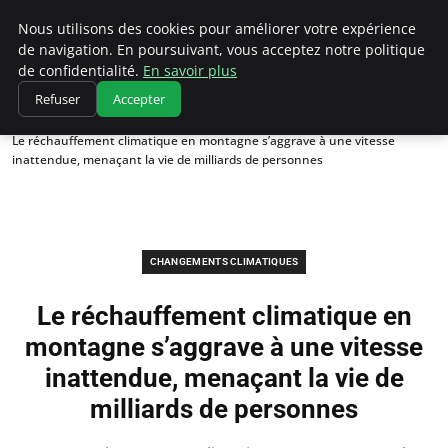
Climatedebtagents
Nous utilisons des cookies pour améliorer votre expérience
de navigation. En poursuivant, vous acceptez notre politique
de confidentialité.
En savoir plus
Refuser
Accepter
Accueil
Changements climatiques
Le réchauffement climatique en montagne s’aggrave à une vitesse
inattendue, menaçant la vie de milliards de personnes
CHANGEMENTS CLIMATIQUES
Le réchauffement climatique en
montagne s’aggrave à une vitesse
inattendue, menaçant la vie de
milliards de personnes