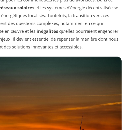
réseaux solaires
et les systèmes d’énergie décentralisée se
nergétiques localisés. Toutefois, la transition vers ces
ment des questions complexes, notamment en ce qui
se en œuvre et les
inégalités
qu’elles pourraient engendrer
jeux, il devient essentiel de repenser la manière dont nous
nt des solutions innovantes et accessibles.