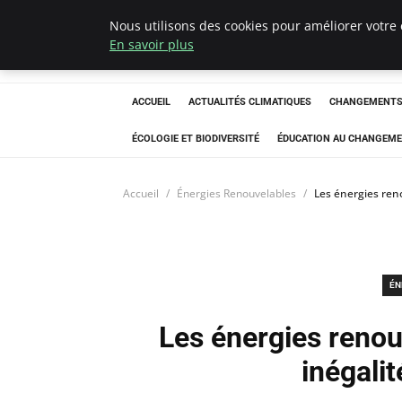
Nous utilisons des cookies pour améliorer votre 
Climatedebtagen
En savoir plus
ACCUEIL
ACTUALITÉS CLIMATIQUES
CHANGEMENTS 
ÉCOLOGIE ET BIODIVERSITÉ
ÉDUCATION AU CHANGEME
Accueil
Énergies Renouvelables
Les énergies ren
ÉN
Les énergies renou
inégali