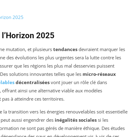
orizon 2025
 l’Horizon 2025
ine mutation, et plusieurs
tendances
devraient marquer les
e des évolutions les plus urgentes sera la lutte contre les
s’assurer que les régions les plus mal desservies puissent
Des solutions innovantes telles que les
micro-réseaux
lables
décentralisées
vont jouer un rôle clé dans
s, offrant ainsi une alternative viable aux modèles
pas à atteindre ces territoires.
la transition vers les énergies renouvelables soit essentielle
le peut aussi engendrer des
inégalités sociales
si les
sformation ne sont pas gérés de manière éthique. Des études
 la dépendance des pays en développement vis-à-vis de ces