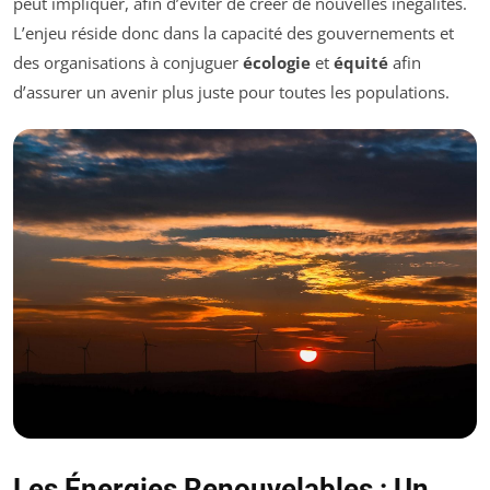
peut impliquer, afin d’éviter de créer de nouvelles inégalités.
L’enjeu réside donc dans la capacité des gouvernements et
des organisations à conjuguer
écologie
et
équité
afin
d’assurer un avenir plus juste pour toutes les populations.
Les Énergies Renouvelables : Un