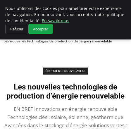
Climatedebtagents
Nous utilisons des cookies pour améliorer votre expérience
de navigation. En poursuivant, vous acceptez notre politique
de confidentialité.
En savoir plus
Refuser
Accepter
Accueil
Énergies Renouvelables
Les nouvelles technologies de production d’énergie renouvelable
ÉNERGIES RENOUVELABLES
Les nouvelles technologies de
production d’énergie renouvelable
EN BREF Innovations en énergie renouvelable
Technologies clés : solaire, éolienne, géothermique
Avancées dans le stockage d’énergie Solutions vertes :