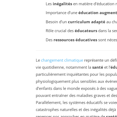
Les
inégalités
en matière d’éducation r
Importance d’une
éducation augmen
Besoin d’un
curriculum adapté
au ch
Rôle crucial des
éducateurs
dans la sen
Des
ressources éducatives
sont néces
Le
changement climatique
représente un défi
vie quotidienne, notamment la
santé
et l’
éd
particulièrement inquiétantes pour les popul
physiologiquement plus sensibles aux événem
d’enfants dans le monde exposés à des vagues 
pouvant entraîner des maladies graves et de
Parallèlement, les systèmes éducatifs se voie
catastrophes naturelles et des inégalités déjà
repenser nos approches en matière de
santé