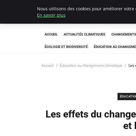
Nous utilisons des cookies pour améliorer votre 
Climatedebtagen
En savoir plus
ACCUEIL
ACTUALITÉS CLIMATIQUES
CHANGEMENTS 
ÉCOLOGIE ET BIODIVERSITÉ
ÉDUCATION AU CHANGEME
Accueil
Éducation au changement climatique
Les 
ÉDUCATIO
Les effets du change
et 