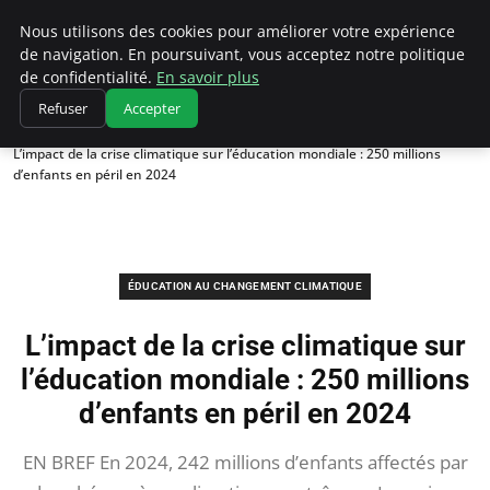
Climatedebtagents
Nous utilisons des cookies pour améliorer votre expérience
de navigation. En poursuivant, vous acceptez notre politique
de confidentialité.
En savoir plus
Refuser
Accepter
Accueil
Éducation au changement climatique
L’impact de la crise climatique sur l’éducation mondiale : 250 millions
d’enfants en péril en 2024
ÉDUCATION AU CHANGEMENT CLIMATIQUE
L’impact de la crise climatique sur
l’éducation mondiale : 250 millions
d’enfants en péril en 2024
EN BREF En 2024, 242 millions d’enfants affectés par