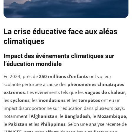
La crise éducative face aux aléas
climatiques
Impact des événements climatiques sur
l’éducation mondiale
En 2024, près de
250 millions d’enfants
ont vu leur
scolarité perturbée à cause des
phénomènes climatiques
extrêmes
. Les événements tels que les
vagues de chaleur
,
les
cyclones
, les
inondations
et les
tempêtes
ont eu un
impact disproportionné sur l’éducation dans plusieurs pays,
notamment l’
Afghanistan
, le
Bangladesh
, le
Mozambique
,
le
Pakistan
et les
Philippines
. Selon une analyse récente de
l’
UNICEF
, cette crise affecte de manière significative non