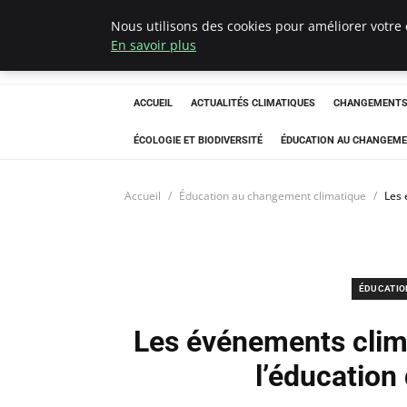
Nous utilisons des cookies pour améliorer votre 
Climatedebtagen
En savoir plus
ACCUEIL
ACTUALITÉS CLIMATIQUES
CHANGEMENTS 
ÉCOLOGIE ET BIODIVERSITÉ
ÉDUCATION AU CHANGEME
Accueil
Éducation au changement climatique
Les 
ÉDUCATIO
Les événements clim
l’éducation 