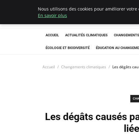
Nous utilisons des cookies pour améliorer votre 
Climatedebtagen
En savoir plus
ACCUEIL
ACTUALITÉS CLIMATIQUES
CHANGEMENTS 
ÉCOLOGIE ET BIODIVERSITÉ
ÉDUCATION AU CHANGEME
Accueil
Changements climatiques
Les dégâts caus
CHA
Les dégâts causés pa
lié