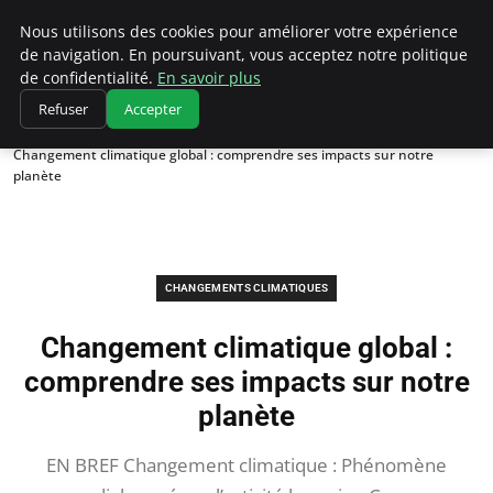
Climatedebtagents
Nous utilisons des cookies pour améliorer votre expérience
de navigation. En poursuivant, vous acceptez notre politique
de confidentialité.
En savoir plus
Refuser
Accepter
Accueil
Changements climatiques
Changement climatique global : comprendre ses impacts sur notre
planète
CHANGEMENTS CLIMATIQUES
Changement climatique global :
comprendre ses impacts sur notre
planète
EN BREF Changement climatique : Phénomène