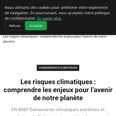
Climatedebtagents
Nous utilisons des cookies pour améliorer votre expérience
de navigation. En poursuivant, vous acceptez notre politique
de confidentialité.
En savoir plus
Refuser
Accepter
Accueil
Changements climatiques
Les risques climatiques : comprendre les enjeux pour l’avenir de notre
planète
CHANGEMENTS CLIMATIQUES
Les risques climatiques :
comprendre les enjeux pour l’avenir
de notre planète
EN BREF Événements climatiques extrêmes et