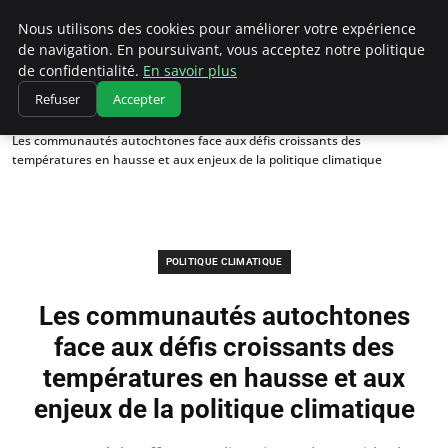
Climatedebtagents
Nous utilisons des cookies pour améliorer votre expérience
de navigation. En poursuivant, vous acceptez notre politique
de confidentialité.
En savoir plus
Refuser
Accepter
Accueil
Politique climatique
Les communautés autochtones face aux défis croissants des
températures en hausse et aux enjeux de la politique climatique
POLITIQUE CLIMATIQUE
Les communautés autochtones
face aux défis croissants des
températures en hausse et aux
enjeux de la politique climatique