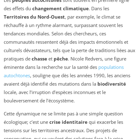
Les
peuples autochtones
sont souvent en première ligne
des effets du
changement climatique
. Dans les
Territoires du Nord-Ouest
, par exemple, le climat se
réchauffe à un rythme alarmant, surpassant souvent les
tendances mondiales. Selon des chercheurs, ces
communautés ressentent déjà des impacts émotionnels et
culturels dévastateurs, tels que la perte de traditions liées aux
pratiques de
chasse
et
pêche
. Nicole Redvers, une figure
éminente dans la recherche sur la santé des
populations
autochtones
, souligne que dès les années 1990, les anciens
avaient déjà identifié des mutations dans la
biodiversité
locale, avec l’irruption d’espèces inconnues et le
bouleversement de l’écosystème.
Cette dynamique ne se limite pas à une simple question
écologique; c’est une
crise identitaire
qui exacerbe les
tensions sur les territoires ancestraux. Des projets de
conservation, qui se veulent des solutions face à la crise